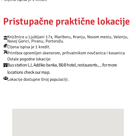
Pristupačne praktične lokacije
Knjižnice u Ljubljani 17x, Mariboru, Kranju, Novom mestu, Velenju,
Novoj Gorici, Piranu, Portorožu.
Cijena ispisa je 1 kredit.
Printbox opremljen skenerom, prihvatnikom novčanica i kovanica
Ostale pogodne lokacije:
Bus station LJ, Addiko banka, B&B hotel, restaurants, ...for more
locations check our map.
Lokacije dostupne široj populaciji.