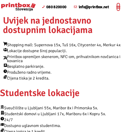
080 820000
info@printbox.net
Uvijek na jednostavno
dostupnim lokacijama
Shopping mall: Supernova 15x, Tuš 16x, Citycenter 4x, Merkur 4x
Lokacije dostupne široj populaciji.
Printbox opremljen skenerom, NFC-om, prihvatnikom novčanica i
kovanica
Besplatno parkiranje.
Produženo radno vrijeme.
Cijena tiska je 2 kredita.
Studentske lokacije
Sveučilište u Ljubljani 55x, Maribor 8x i Primorska 5x.
Studentski domovi u Ljubljani 17x, Mariboru 6x i Kopru 5x.
24/7
Dostupno uglavnom studentima.
Cijena ispisa je 1 kredit.