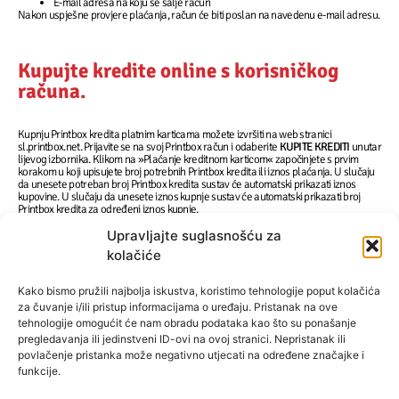
E-mail adresa na koju se šalje račun
Nakon uspješne provjere plaćanja, račun će biti poslan na navedenu e-mail adresu.
Kupujte kredite online s korisničkog
računa.
Kupnju Printbox kredita platnim karticama možete izvršiti na web stranici
sl.printbox.net. Prijavite se na svoj Printbox račun i odaberite
KUPITE KREDITI
unutar
lijevog izbornika. Klikom na »Plaćanje kreditnom karticom« započinjete s prvim
korakom u koji upisujete broj potrebnih Printbox kredita ili iznos plaćanja. U slučaju
da unesete potreban broj Printbox kredita sustav će automatski prikazati iznos
kupovine. U slučaju da unesete iznos kupnje sustav će automatski prikazati broj
Printbox kredita za određeni iznos kupnje.
Upravljajte suglasnošću za
U sljedećem koraku trebate unijeti podatke svoje kreditne kartice (važeći broj
kartice, datum isteka i CVC kod) i kliknite na »Plati karticom« za potvrdu kupnje. U
kolačiće
izborniku FILLUPS možete pregledati svoju online kupnju i povijest cijele svoje
povijesti plaćanja.
Kako bismo pružili najbolja iskustva, koristimo tehnologije poput kolačića
Što trebate znati o kupnji kreditnom karticom:
za čuvanje i/ili pristup informacijama o uređaju. Pristanak na ove
Bez naknade za plaćanje kreditnom karticom.
tehnologije omogućit će nam obradu podataka kao što su ponašanje
Usluga je dostupna samo registriranim korisnicima Printboxa.
pregledavanja ili jedinstveni ID-ovi na ovoj stranici. Nepristanak ili
Online kupnja može se obaviti kreditnim karticama Visa, MasterCard,
povlačenje pristanka može negativno utjecati na određene značajke i
Discover i American Express.
funkcije.
Minimalni iznos kupovine je 1,00 EUR ili 2 Printbox kredita.
Printbox krediti će se odmah nakon uplate učitati na vaš Printbox korisnički
račun.