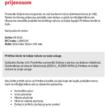
prijenosom
Prenesite željeni iznos kupovine na naš bankovni račun (minimalni iznos je 10€).
Nakon izvršenog prijenosa pošaljite nam dokaz o uplati na info@printbox.net.
Obavezno navedite podatke korisničkog računa za koji je kupljen Printbox kredit za
ispis.
Naš poslovni račun:
banka:
NLB dd
BIC koda:
LJBASI2X
IBAN:
SI56 0284 3026 4793 496
Printbox kiosk ne izdaje račune za svoje usluge.
Sukladno članku 143. Pravilnika o provedbi Zakona o porezu na dodanu vrijednost,
Oslobođenja od obveze fakturiranja (ZDDV-1_PIZDDV-NPB14), Printbox ne izdaje
račune za svoje usluge.
Ako želite primiti račun za Printbox kredite za ispis koje ste kupili, pošaljite nam e-
mail na info@printbox.net sa sljedećim podacima.
Korisnički račun
Iznos plaćanja
Mjesto plaćanja
Okvirno vrijeme plaćanja
Podaci o tvrtki (u slučaju pravne osobe)