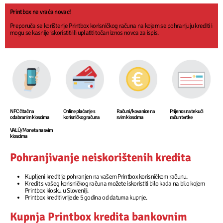
Printbox ne vraća novac!
Preporuča se korištenje Printbox korisničkog računa na kojem se pohranjuju krediti i
mogu se kasnije iskoristiti ili uplatiti točan iznos novca za ispis.
NFC čitač na
Online plaćanje s
Računi/kovanice na
Prijenos na tekući
odabranim kioscima
korisničkog računa
svim kioscima
račun tvrtke
VALÚ/Moneta na svim
kioscima
Pohranjivanje neiskorištenih kredita
Kupljeni kredit je pohranjen na vašem Printbox korisničkom računu.
Kredit s vašeg korisničkog računa možete iskoristiti bilo kada na bilo kojem
Printbox kiosku u Sloveniji.
Printbox krediti vrijede 5 godina od datuma kupnje.
Kupnja Printbox kredita bankovnim