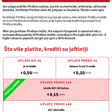
Sve usluge podrške Printbox sustava, kao što su skeniranje, arhiviranje, učitavanje
datoteka, korištenje Printbox alata itd. potpuno su besplatne. Plaćate samo ispis.
Korištenje Printbox usluga temelji se na prepaid sustavu. Ako nemate Printbox kredite
na svom Printbox korisničkom računu, prije ispisa morate kupiti odgovarajući broj
Printbox kredita.
After you purchase Printbox credits, the amount of payment is converted into a
corresponding quantity of Printbox credits, according to the applicable price list. A
higher advance payment can get you up to a 80% discount.
Što više platite, krediti su jeftiniji
UPLATA DO 5€
UPLATA PREKO 5€
do 10 kredita
between 25 and 75 credits
0,50
0,20
€
€
/kredit
/kredit
POPULARAN
UPLATE PREKO 15€
između 100 i 266 bodova
0,15
€
/kredit
UPLATE PREKO 40€
400 i više kredita