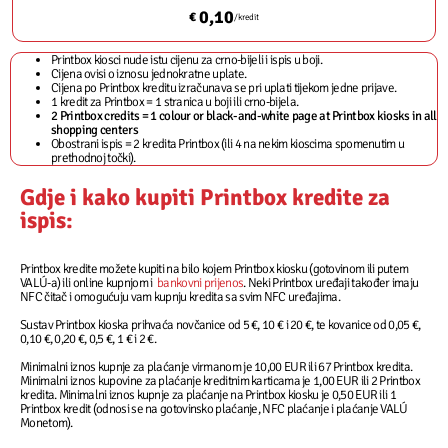
0,10
€
/kredit
Printbox kiosci nude istu cijenu za crno-bijeli i ispis u boji.
Cijena ovisi o iznosu jednokratne uplate.
Cijena po Printbox kreditu izračunava se pri uplati tijekom jedne prijave.
1 kredit za Printbox = 1 stranica u boji ili crno-bijela.
2 Printbox credits = 1 colour or black-and-white page at Printbox kiosks in all
shopping centers
Obostrani ispis = 2 kredita Printbox (ili 4 na nekim kioscima spomenutim u
prethodnoj točki).
Gdje i kako kupiti Printbox kredite za
ispis:
Printbox kredite možete kupiti na bilo kojem Printbox kiosku (gotovinom ili putem
VALÚ-a) ili online kupnjom i
bankovni prijenos
. Neki Printbox uređaji također imaju
NFC čitač i omogućuju vam kupnju kredita sa svim NFC uređajima.
Sustav Printbox kioska prihvaća novčanice od 5 €, 10 € i 20 €, te kovanice od 0,05 €,
0,10 €, 0,20 €, 0,5 €, 1 € i 2 €.
Minimalni iznos kupnje za plaćanje virmanom je 10,00 EUR ili 67 Printbox kredita.
Minimalni iznos kupovine za plaćanje kreditnim karticama je 1,00 EUR ili 2 Printbox
kredita. Minimalni iznos kupnje za plaćanje na Printbox kiosku je 0,50 EUR ili 1
Printbox kredit (odnosi se na gotovinsko plaćanje, NFC plaćanje i plaćanje VALÚ
Monetom).