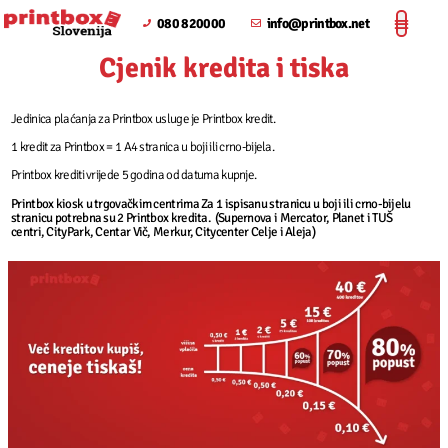
080 820000
info@printbox.net
Cjenik kredita i tiska
Jedinica plaćanja za Printbox usluge je Printbox kredit.
1 kredit za Printbox = 1 A4 stranica u boji ili crno-bijela.
Printbox krediti vrijede 5 godina od datuma kupnje.
Printbox kiosk u trgovačkim centrima
Za 1 ispisanu stranicu u boji ili crno-bijelu
stranicu potrebna su 2 Printbox kredita.
(Supernova i Mercator, Planet i TUŠ
centri, CityPark, Centar Vič, Merkur, Citycenter Celje i Aleja)