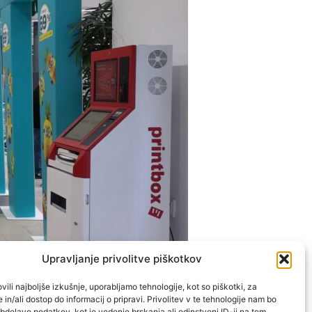
Upravljanje privolitve piškotkov
vili najboljše izkušnje, uporabljamo tehnologije, kot so piškotki, za
 in/ali dostop do informacij o pripravi. Privolitev v te tehnologije nam bo
delavo podatkov, kot je vedenje brskanja ali edinstveni ID-ji na tem