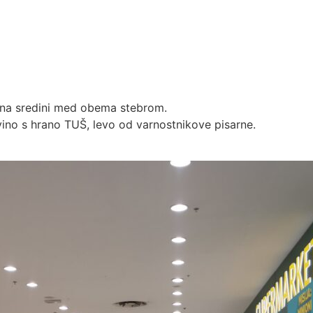
n, na sredini med obema stebrom.
ovino s hrano TUŠ, levo od varnostnikove pisarne.