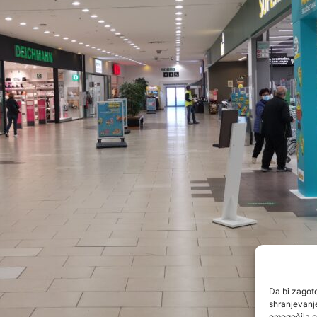
Da bi zagoto
shranjevanje
omogočila ob