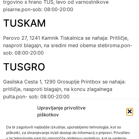
trgovino s hrano TUŠ, levo od varnostnikove
pisarne.pon-sob: 08:00-20:00
TUSKAM
Perovo 27, 1241 Kamnik Tiskalnica se nahaja: Pritličje,
nasproti blagajn, na sredini med obema stebroma.pon-
sob: 08:00-20:00
TUSGRO
Gasilska Cesta 1, 1290 Grosuplje Printbox se nahaja:
pritličje, nasproti blagajn, na koncu zlagalnega
pulta.pon- sob: 08:00-20:00
TUSDOM
Upravljanje privolitve
piškotkov
Ulica Gradnikove brigade 2g, 5000 Nova Gorica
Da bi zagotovili najboljše izkušnje, uporabljamo tehnologije, kot so
Printbox se nahaja: ob stebru tik za vhodom.pon-
piškotki, za shranjevanje in/ali dostop do informacij o pripravi. Privolitev
v te tehnologije nam bo omogočila obdelavo podatkov, kot je vedenje