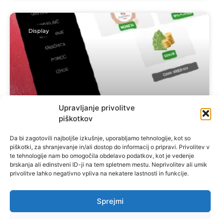
Display
Upravljanje privolitve
piškotkov
Printbox Ukinja Nakup Kreditov
Da bi zagotovili najboljše izkušnje, uporabljamo tehnologije, kot so
Preko Moneta/VALU Od 9. Junija
piškotki, za shranjevanje in/ali dostop do informacij o pripravi. Privolitev v
te tehnologije nam bo omogočila obdelavo podatkov, kot je vedenje
2026
brskanja ali edinstveni ID-ji na tem spletnem mestu. Neprivolitev ali umik
privolitve lahko negativno vpliva na nekatere lastnosti in funkcije.
Printbox Discontinues Credit Purchases via
Moneta/VALU After nearly 14 years of
Sprejmi
operation, Printbox will discontinue the
option to purchase Printbox credits through
Moneta/VALU on June