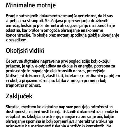
Minimalne motnje
Branje natisnjenih dokumentov zmanjša verjetnost, da bi vas
zapeljali na stranpoti. Skušnjava po preverjanju družbenih
omrežij, brskanju po internetu ali odgovarjanju na sporočila je
odsotna, kar bralcem omogoča ohranjanje enakomerne
koncentracije. To okolje brez motenj spodbuja globlje ukvarjanje
z besedilom.
Okoljski vidiki
Čeprav se digitalne naprave na prvi pogled zdijo bolj okolju
prijazne, je vpliv e-odpadkov na okolje in energija, potrebna za
proizvodnjo in napajanje elektronskih naprav, precejšnja.
Natisnjeni dokumenti, zlasti tisti, izdelani z recikliranim papirjem
in okolju prijaznimi črnili, so lahko v mnogih primerih bolj
trajnostna možnost.
Zaključek
Skratka, medtem ko digitalne naprave ponujajo priročnost in
dostopnost, so prednosti branja tiskanih dokumentov globoke in
večplastne. Izboljšano ostrenje, manjše naprezanje oči, boljše
ohranjanje spomina in bolj oprijemljiva, interaktivna izkušnja
prispevajo k superiornosti tiskanja v različnih kontekstih. Ne