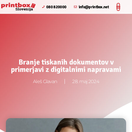
080 820000
info@printbox.net
Branje tiskanih dokumentov v
primerjavi z digitalnimi napravami
Aleš Glavan
28. maj 2024