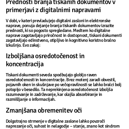
Prednosti branja tiskanih dokumentov v
primerjavi z digitalnimi napravami
V dobi, v kateri prevladujejo digitalni zasloni in elektronske
naprave, ponuja dejanje branja tiskanih dokumentov izrazite
prednosti, ki so pogosto spregledane. Medtem ko digitalne
naprave zagotavljajo priročnost in dostopnost, tiskani dokumenti
zagotavljajo edinstveno, otipljivo in kognitivno koristno bralno
izkušnjo. Evo zakaj:
Izboljšana osredotočenost in
koncentracija
Tiskani dokumenti seveda spodbujajo globljo raven
osredotočenosti in koncentracije. Brez motenj zaradi obvestil,
pojavnih oken in skušnjave po večopravilnosti se lahko bralci bolj
potopijo v besedilo. Ta neprekinjena osredotočenost izboljša
razumevanje in zadrževanje, kar olajša absorbiranje in
razmišljanje o informacijah.
Zmanjšana obremenitev oči
Dolgotrajno strmenje v digitalne zaslone lahko povzroči
naprezanje oči, suhost in nelagodje – stanje, znano kot sindrom