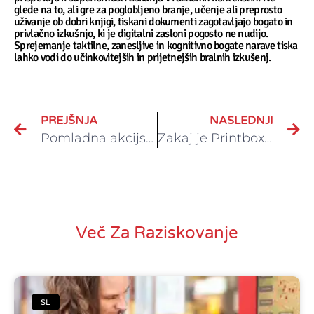
glede na to, ali gre za poglobljeno branje, učenje ali preprosto
uživanje ob dobri knjigi, tiskani dokumenti zagotavljajo bogato in
privlačno izkušnjo, ki je digitalni zasloni pogosto ne nudijo.
Sprejemanje taktilne, zanesljive in kognitivno bogate narave tiska
lahko vodi do učinkovitejših in prijetnejših bralnih izkušenj.
PREJŠNJA
NASLEDNJI
Pomladna akcijska ponudba.
Zakaj je Printbox prava izbira za tiskanje dokumentov?
Več Za Raziskovanje
SL