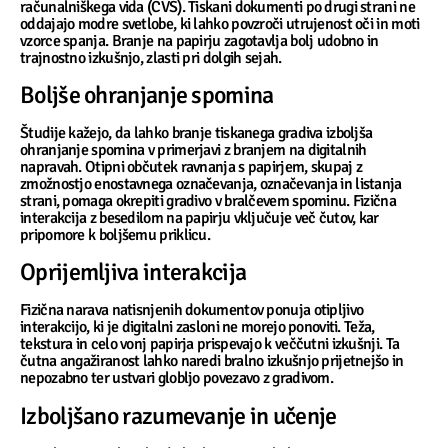
računalniškega vida (CVS). Tiskani dokumenti po drugi strani ne
oddajajo modre svetlobe, ki lahko povzroči utrujenost oči in moti
vzorce spanja. Branje na papirju zagotavlja bolj udobno in
trajnostno izkušnjo, zlasti pri dolgih sejah.
Boljše ohranjanje spomina
Študije kažejo, da lahko branje tiskanega gradiva izboljša
ohranjanje spomina v primerjavi z branjem na digitalnih
napravah. Otipni občutek ravnanja s papirjem, skupaj z
zmožnostjo enostavnega označevanja, označevanja in listanja
strani, pomaga okrepiti gradivo v bralčevem spominu. Fizična
interakcija z besedilom na papirju vključuje več čutov, kar
pripomore k boljšemu priklicu.
Oprijemljiva interakcija
Fizična narava natisnjenih dokumentov ponuja otipljivo
interakcijo, ki je digitalni zasloni ne morejo ponoviti. Teža,
tekstura in celo vonj papirja prispevajo k veččutni izkušnji. Ta
čutna angažiranost lahko naredi bralno izkušnjo prijetnejšo in
nepozabno ter ustvari globljo povezavo z gradivom.
Izboljšano razumevanje in učenje