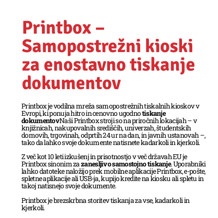
Printbox –
Samopostrežni kioski
za enostavno tiskanje
dokumentov
Printbox je vodilna mreža samopostrežnih tiskalnih kioskov v
Evropi, ki ponuja hitro in cenovno ugodno
tiskanje
dokumentov
Naši Printbox stroji so na priročnih lokacijah – v
knjižnicah, nakupovalnih središčih, univerzah, študentskih
domovih, trgovinah, odprtih 24 ur na dan, in javnih ustanovah –,
tako da lahko svoje dokumente natisnete kadarkoli in kjerkoli.
Z več kot 10 leti izkušenj in prisotnostjo v več državah EU je
Printbox sinonim za
zanesljivo samostojno tiskanje
. Uporabniki
lahko datoteke naložijo prek mobilne aplikacije Printbox, e-pošte,
spletne aplikacije ali USB-ja, kupijo kredite na kiosku ali spletu in
takoj natisnejo svoje dokumente.
Printbox je brezskrbna storitev tiskanja za vse, kadarkoli in
kjerkoli.