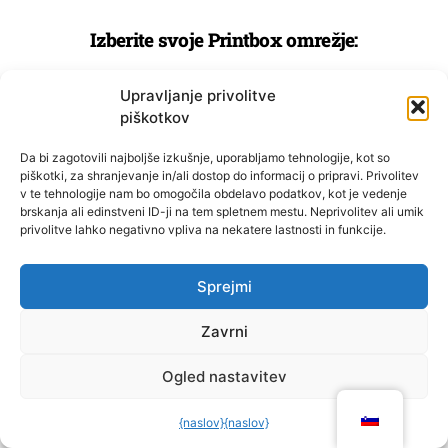
Izberite svoje Printbox omrežje:
Upravljanje privolitve
PRINTBOX SLOVENIJA
piškotkov
Da bi zagotovili najboljše izkušnje, uporabljamo tehnologije, kot so
PRINTBOX AVSTRIJA
piškotki, za shranjevanje in/ali dostop do informacij o pripravi. Privolitev
v te tehnologije nam bo omogočila obdelavo podatkov, kot je vedenje
brskanja ali edinstveni ID-ji na tem spletnem mestu. Neprivolitev ali umik
privolitve lahko negativno vpliva na nekatere lastnosti in funkcije.
PRINTBOX HRVAŠKA
Sprejmi
PRINTBOX LATVIJA
Zavrni
PRINTBOX FRANCIJA
Ogled nastavitev
{naslov}
{naslov}