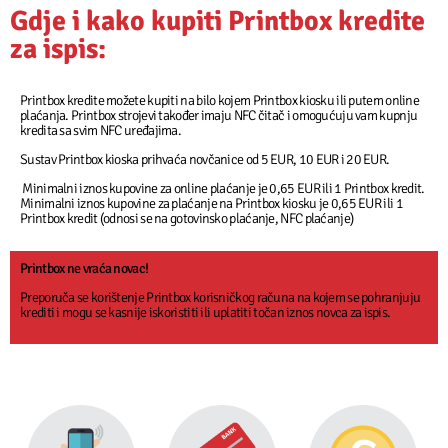
Gdje i kako kupiti Printbox kredite
za ispis:
Printbox kredite možete kupiti na bilo kojem Printbox kiosku ili putem online
plaćanja. Printbox strojevi također imaju NFC čitač i omogućuju vam kupnju
kredita sa svim NFC uređajima.
Sustav Printbox kioska prihvaća novčanice od 5 EUR, 10 EUR i 20 EUR.
Minimalni iznos kupovine za online plaćanje je 0,65 EUR ili 1 Printbox kredit.
Minimalni iznos kupovine za plaćanje na Printbox kiosku je 0,65 EUR ili 1
Printbox kredit (odnosi se na gotovinsko plaćanje, NFC plaćanje)
Printbox ne vraća novac!
Preporuča se korištenje Printbox korisničkog računa na kojem se pohranjuju
krediti i mogu se kasnije iskoristiti ili uplatiti točan iznos novca za ispis.