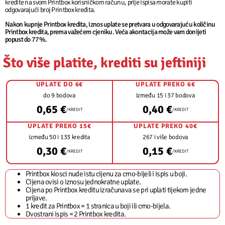
kredite na svom Printbox korisničkom računu, prije ispisa morate kupiti
odgovarajući broj Printbox kredita.
Nakon kupnje Printbox kredita, iznos uplate se pretvara u odgovarajuću količinu
Printbox kredita, prema važećem cjeniku. Veća akontacija može vam donijeti
popust do 77%.
Što više platite, krediti su jeftiniji
UPLATE DO 6€
UPLATE PREKO 6€
do 9 bodova
između 15 i 37 bodova
0,65 €
0,40 €
/KREDIT
/KREDIT
UPLATE PREKO 15€
UPLATE PREKO 40€
između 50 i 133 kredita
267 i više bodova
0,30 €
0,15 €
/KREDIT
/KREDIT
Printbox kiosci nude istu cijenu za crno-bijeli i ispis u boji.
Cijena ovisi o iznosu jednokratne uplate.
Cijena po Printbox kreditu izračunava se pri uplati tijekom jedne
prijave.
1 kredit za Printbox = 1 stranica u boji ili crno-bijela.
Dvostrani ispis = 2 Printbox kredita.