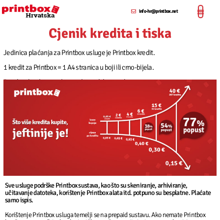
info-hr@printbox.net
Cjenik kredita i tiska
Jedinica plaćanja za Printbox usluge je Printbox kredit.
1 kredit za Printbox = 1 A4 stranica u boji ili crno-bijela.
Printbox krediti vrijede 2 godine od datuma kupnje.
Sve usluge podrške Printbox sustava, kao što su skeniranje, arhiviranje,
učitavanje datoteka, korištenje Printbox alata itd. potpuno su besplatne. Plaćate
samo ispis.
Korištenje Printbox usluga temelji se na prepaid sustavu. Ako nemate Printbox