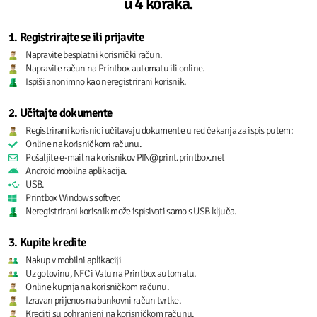
u 4 koraka.
1. Registrirajte se ili prijavite
Napravite besplatni korisnički račun.
Napravite račun na Printbox automatu ili online.
Ispiši anonimno kao neregistrirani korisnik.
2. Učitajte dokumente
Registrirani korisnici učitavaju dokumente u red čekanja za ispis putem:
Online na korisničkom računu.
Pošaljite e-mail na korisnikov PIN@print.printbox.net
Android mobilna aplikacija.
USB.
Printbox Windows softver.
Neregistrirani korisnik može ispisivati samo s USB ključa.
3. Kupite kredite
Nakup v mobilni aplikaciji
Uz gotovinu, NFC i Valu na Printbox automatu.
Online kupnja na korisničkom računu.
Izravan prijenos na bankovni račun tvrtke.
Krediti su pohranjeni na korisničkom računu.