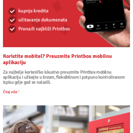
Koristite mobitel? Preuzmite Printbox mobilnu
aplikaciju
29. siječanj, 2026
Nema komentara
Za najbolje korisničko iskustvo preuzmite Printbox mobilnu
aplikaciju i uživajte u brzom, fleksibilnom i potpuno kontroliranom
ispisu gdje god se nalazili.
Čitaj više "