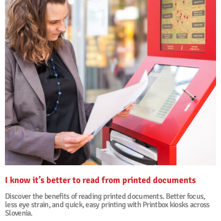
I know it’s better to read from printed documents
29. siječanj, 2026
Nema komentara
Discover the benefits of reading printed documents. Better focus,
less eye strain, and quick, easy printing with Printbox kiosks across
Slovenia.