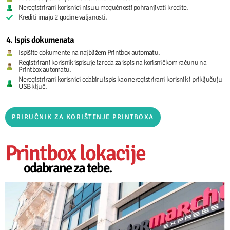
Neregistrirani korisnici nisu u mogućnosti pohranjivati kredite.
Krediti imaju 2 godine valjanosti.
4. Ispis dokumenata
Ispišite dokumente na najbližem Printbox automatu.
Registrirani korisnik ispisuje iz reda za ispis na korisničkom računu na
Printbox automatu.
Neregistrirani korisnici odabiru ispis kao neregistrirani korisnik i priključuju
USB ključ.
PRIRUČNIK ZA KORIŠTENJE PRINTBOXA
Printbox lokacije
odabrane za tebe.