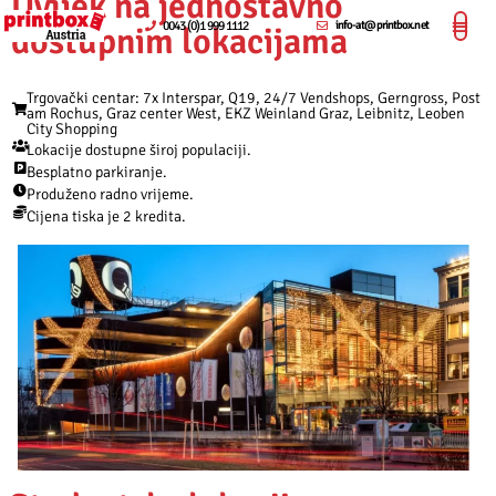
Uvijek na jednostavno
0043 (0)1 999 1112
info-at@printbox.net
dostupnim lokacijama
Trgovački centar: 7x Interspar, Q19, 24/7 Vendshops, Gerngross, Post
am Rochus, Graz center West, EKZ Weinland Graz, Leibnitz, Leoben
City Shopping
Lokacije dostupne široj populaciji.
Besplatno parkiranje.
Produženo radno vrijeme.
Cijena tiska je 2 kredita.