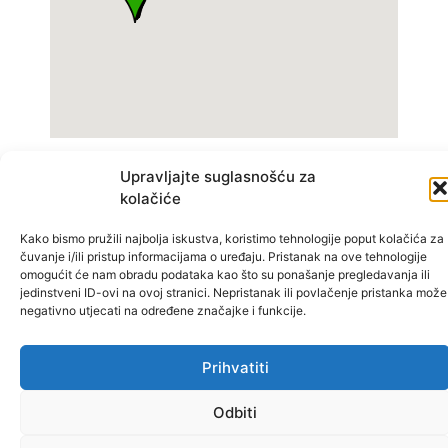
Upravljajte suglasnošću za
kolačiće
Operativni Printbox
Printbox koji nije u funkciji
Kako bismo pružili najbolja iskustva, koristimo tehnologije poput kolačića za
čuvanje i/ili pristup informacijama o uređaju. Pristanak na ove tehnologije
omogućit će nam obradu podataka kao što su ponašanje pregledavanja ili
jedinstveni ID-ovi na ovoj stranici. Nepristanak ili povlačenje pristanka može
negativno utjecati na određene značajke i funkcije.
Prihvatiti
0043 (0)1 9991112
Prati nas
Uvjeti korištenja
info-at@printbox.net
Odbiti
Privatnost korisnika
Mariahilfer Straße
136/1.10, 1150 Beč