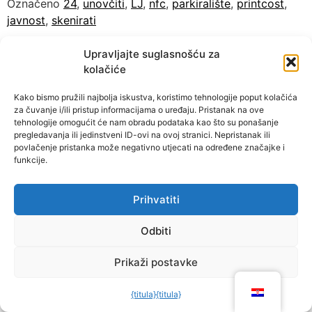
Označeno
24
,
unovčiti
,
LJ
,
nfc
,
parkiralište
,
printcost
,
javnost
,
skenirati
Upravljajte suglasnošću za
kolačiće
Kako bismo pružili najbolja iskustva, koristimo tehnologije poput kolačića
za čuvanje i/ili pristup informacijama o uređaju. Pristanak na ove
tehnologije omogućit će nam obradu podataka kao što su ponašanje
pregledavanja ili jedinstveni ID-ovi na ovoj stranici. Nepristanak ili
povlačenje pristanka može negativno utjecati na određene značajke i
funkcije.
Prihvatiti
Odbiti
Prikaži postavke
{titula}
{titula}