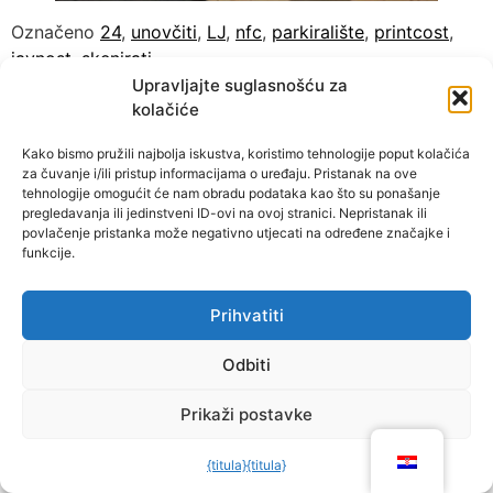
Označeno
24
,
unovčiti
,
LJ
,
nfc
,
parkiralište
,
printcost
,
javnost
,
skenirati
Upravljajte suglasnošću za
kolačiće
Kako bismo pružili najbolja iskustva, koristimo tehnologije poput kolačića
za čuvanje i/ili pristup informacijama o uređaju. Pristanak na ove
tehnologije omogućit će nam obradu podataka kao što su ponašanje
pregledavanja ili jedinstveni ID-ovi na ovoj stranici. Nepristanak ili
povlačenje pristanka može negativno utjecati na određene značajke i
funkcije.
Prihvatiti
Odbiti
Prikaži postavke
{titula}
{titula}