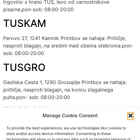
trgovino s hrano TUŠ, levo od varnostnikove
pisarne.pon-sob: 08:00-20:00
TUSKAM
Perovo 27, 1241 Kamnik Printbox se nahaja: Pritličje,
nasproti blagajn, na sredini med obema stebroma.pon-
sob: 08:00-20:00
TUSGRO
Gasilska Cesta 1, 1290 Grosuplje Printbox se nahaja:
pritličje, nasproti blagajn, na koncu zlagalnega
pulta.pon- sob: 08:00-20:00
TUSDOM
Manage Cookie Consent
Ulica Gradnikove brigade 2g, 5000 Nova Gorica
To provide the best experiences, we use technologies like cookies to
Printbox se nahaja: ob stebru tik za vhodom.pon-
store and/or access device information. Consenting to these
technologies will allow us to process data such as browsing behavior or